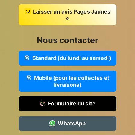
Laisser un avis Pages Jaunes
⭐
Nous contacter
Standard (du lundi au samedi)
Mobile (pour les collectes et
livraisons)
Formulaire du site
WhatsApp